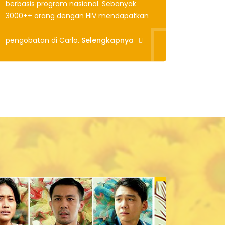
berbasis program nasional. Sebanyak
3000++ orang dengan HIV mendapatkan
pengobatan di Carlo.
Selengkapnya