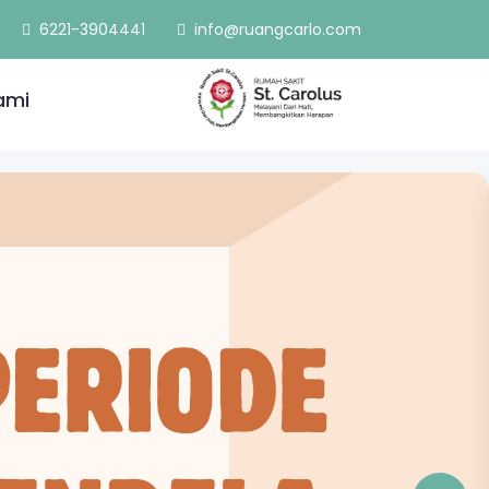
6221-3904441
info@ruangcarlo.com
ami