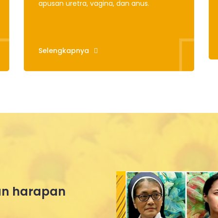
apusan uretra, vagina, dan anus.
Selengkapnya
n harapan