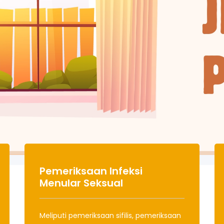
Pemeriksaan Infeksi
Menular Seksual
Meliputi pemeriksaan sifilis, pemeriksaan