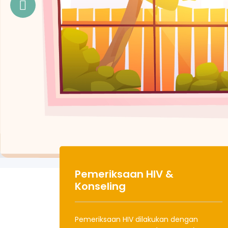
Pemeriksaan HIV &
Konseling
Pemeriksaan HIV dilakukan dengan