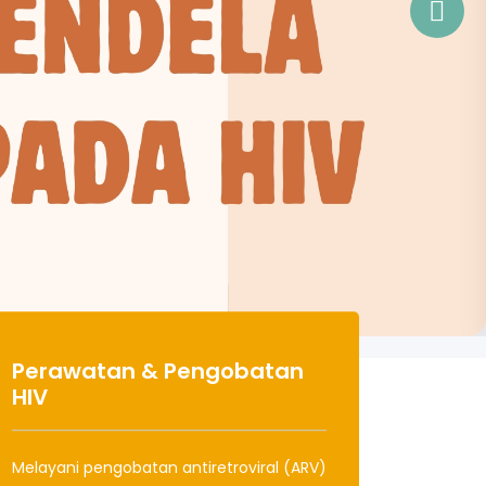
Perawatan & Pengobatan
HIV
Melayani pengobatan antiretroviral (ARV)